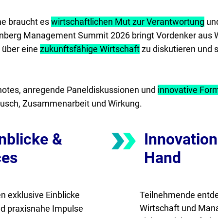
he braucht es
wirtschaftlichen Mut zur Verantwortung
und
rnberg Management Summit 2026 bringt Vordenker aus Wi
 über eine
zukunftsfähige Wirtschaft
zu diskutieren und 
ynotes, anregende Paneldiskussionen und
innovative For
tausch, Zusammenarbeit und Wirkung.
nblicke &
Innovation
ces
Hand
n exklusive Einblicke
Teilnehmende entde
Wirtschaft und Man
d praxisnahe Impulse