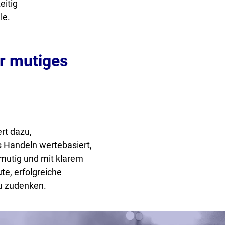
eitig
le.
r mutiges
rt dazu,
 Handeln wertebasiert,
 mutig und mit klarem
te, erfolgreiche
u zudenken.