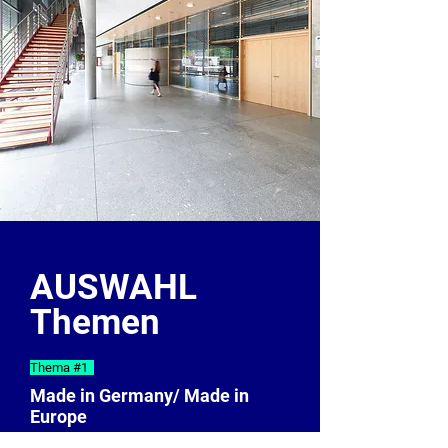
thinkers.ai
AUSWAHL
Themen
Thema #1
Nico Dreimüller
Made in Germany/ Made in
Nationalspieler Rollstuhlbasketball
Europe
Deutscher Behindertensportverband