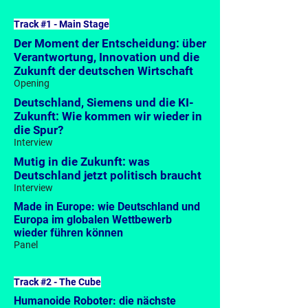
Dr. Roland Busch
Track #1 - Main Stage
Präsident und CEO
Der Moment der Entscheidung: über
Siemens
Verantwortung, Innovation und die
Zukunft der deutschen Wirtschaft
Opening
Deutschland, Siemens und die KI-
Zukunft: Wie kommen wir wieder in
die Spur?
Interview
Mutig in die Zukunft: was
Deutschland jetzt politisch braucht
Interview
Made in Europe: wie Deutschland und
Europa im globalen Wettbewerb
wieder führen können
Panel
Track #2 - The Cube
Humanoide Roboter: die nächste
Angela Cretu