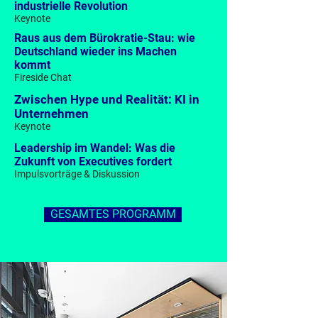
industrielle Revolution
Former CEO
Keynote
Avon
Raus aus dem Bürokratie-Stau: wie
Deutschland wieder ins Machen
kommt
Fireside Chat
Zwischen Hype und Realität: KI in
Unternehmen
Keynote
Leadership im Wandel: Was die
Zukunft von Executives fordert
Impulsvorträge & Diskussion
GESAMTES PROGRAMM
Dr. Isabell Claus
Managing Director & Co-Founder